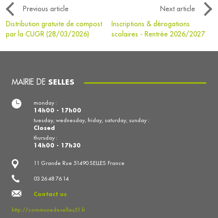
Previous article
Next article
Distribution gratuite de compost
Inscriptions & dérogations
par la CUGR (28/03/2026)
scolaires - Rentrée 2026/2027
MAIRIE DE
SELLES
monday :
14h00 - 17h00
tuesday, wednesday, friday, saturday, sunday :
Closed
thursday :
14h00 - 17h30
11 Grande Rue 51490 SELLES France
03 26 48 76 14
Contact us
http://communedeselles51.fr