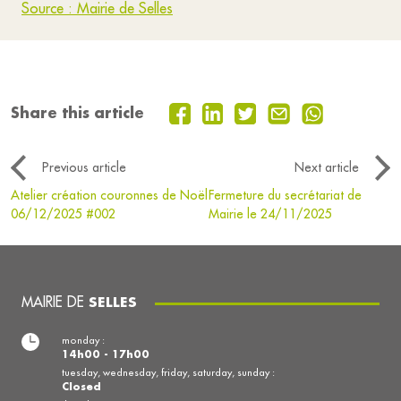
Source : Mairie de Selles
Share this article
Previous article
Next article
Atelier création couronnes de Noël
Fermeture du secrétariat de
06/12/2025 #002
Mairie le 24/11/2025
MAIRIE DE
SELLES
monday :
14h00 - 17h00
tuesday, wednesday, friday, saturday, sunday :
Closed