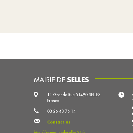
SELLES
MAIRIE DE
11 Grande Rue 51490 SELLES
France
03 26 48 76 14
Contact us
http://communedeselles51.fr