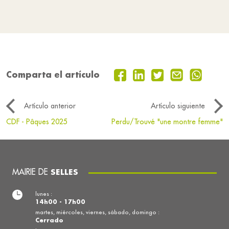
Comparta el artículo
Artículo anterior
Artículo siguiente
CDF - Pâques 2025
Perdu/Trouvé "une montre femme"
MAIRIE DE
SELLES
lunes :
14h00 - 17h00
martes, miércoles, viernes, sábado, domingo :
Cerrado