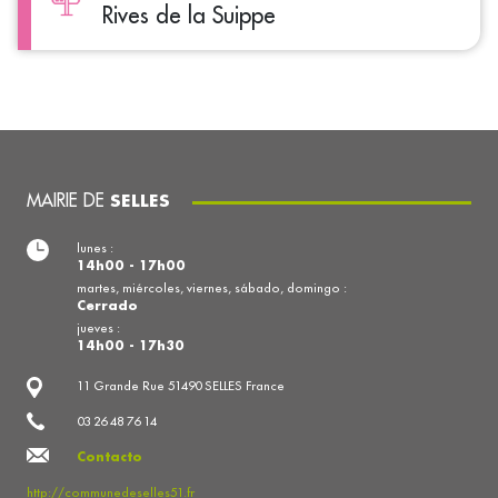
Rives de la Suippe
MAIRIE DE
SELLES
lunes :
14h00 - 17h00
martes, miércoles, viernes, sábado, domingo :
Cerrado
jueves :
14h00 - 17h30
11 Grande Rue 51490 SELLES France
03 26 48 76 14
Contacto
http://communedeselles51.fr