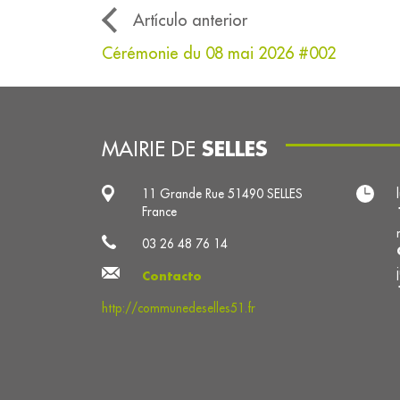
Artículo anterior
Cérémonie du 08 mai 2026 #002
SELLES
MAIRIE DE
11 Grande Rue 51490 SELLES
France
03 26 48 76 14
Contacto
http://communedeselles51.fr