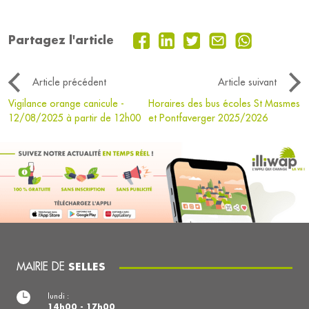
Partagez l'article
Article précédent
Article suivant
Vigilance orange canicule -
Horaires des bus écoles St Masmes
12/08/2025 à partir de 12h00
et Pontfaverger 2025/2026
MAIRIE DE
SELLES
lundi :
14h00 - 17h00