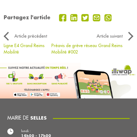
Partagez l'article
Article précédent
Article suivant
Ligne E4 Grand Reims
Préavis de grève réseau Grand Reims
Mobilité
Mobilité #002
MAIRIE DE
SELLES
lundi :
14h00 - 17h00