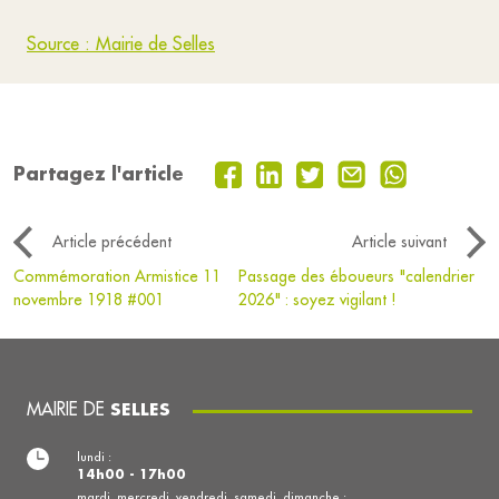
Source : Mairie de Selles
Partagez l'article
Article précédent
Article suivant
Commémoration Armistice 11
Passage des éboueurs "calendrier
novembre 1918 #001
2026" : soyez vigilant !
MAIRIE DE
SELLES
lundi :
14h00 - 17h00
mardi, mercredi, vendredi, samedi, dimanche :