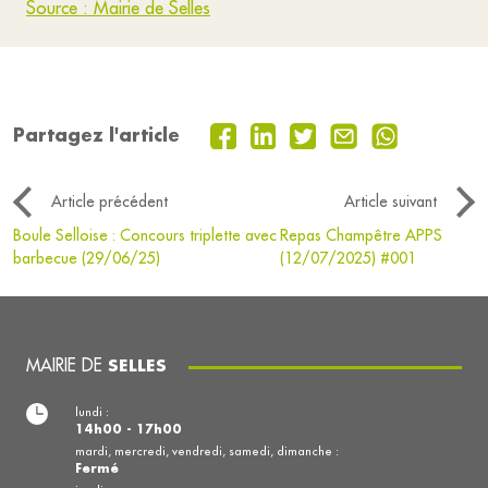
Source : Mairie de Selles
Partagez l'article
Article précédent
Article suivant
Boule Selloise : Concours triplette avec
Repas Champêtre APPS
barbecue (29/06/25)
(12/07/2025) #001
MAIRIE DE
SELLES
lundi :
14h00 - 17h00
mardi, mercredi, vendredi, samedi, dimanche :
Fermé