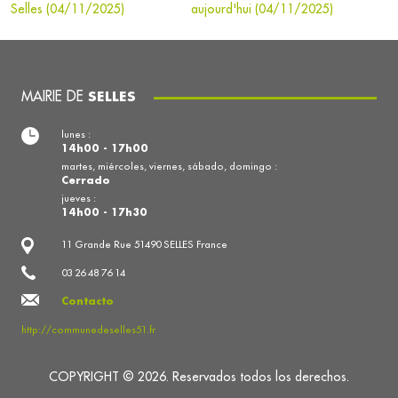
Selles (04/11/2025)
aujourd'hui (04/11/2025)
MAIRIE DE
SELLES
lunes :
14h00 - 17h00
martes, miércoles, viernes, sábado, domingo :
Cerrado
jueves :
14h00 - 17h30
11 Grande Rue 51490 SELLES France
03 26 48 76 14
Contacto
http://communedeselles51.fr
COPYRIGHT © 2026. Reservados todos los derechos.