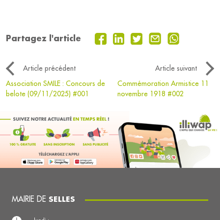
Partagez l'article
Article précédent
Article suivant
Association SMILE : Concours de
Commémoration Armistice 11
belote (09/11/2025) #001
novembre 1918 #002
MAIRIE DE
SELLES