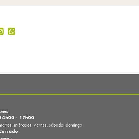
lunes :
14h00 - 17h00
martes, miércoles, viernes, sábado, domingo :
Cerrado
jueves :